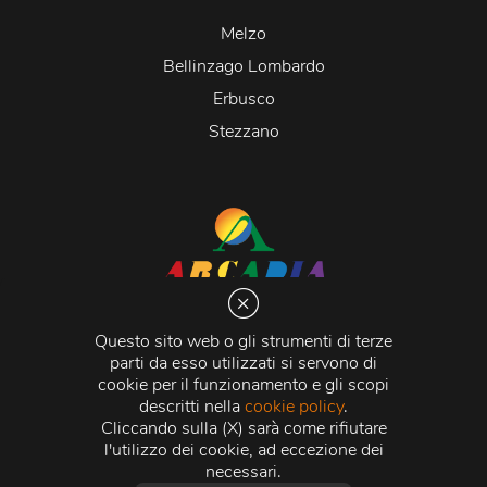
Melzo
Bellinzago Lombardo
Erbusco
Stezzano
Arcadia S.r.l.
Via Martiri della Libertà 20066 Melzo (MI)
Questo sito web o gli strumenti di terze
C.C.I.A.A. - R.E.A di Milano n. 1427910
parti da esso utilizzati si servono di
Registro delle Imprese di Milano n. 338392 -
Codice
cookie per il funzionamento e gli scopi
Fiscale e Partita Iva
11015840157 |
Capitale Sociale
€
descritti nella
cookie policy
.
500.000,00 i.v.
Cliccando sulla (X) sarà come rifiutare
l'utilizzo dei cookie, ad eccezione dei
Credits:
Crea Informatica S.r.l.
2026 © Tutti i diritti
necessari.
riservati.