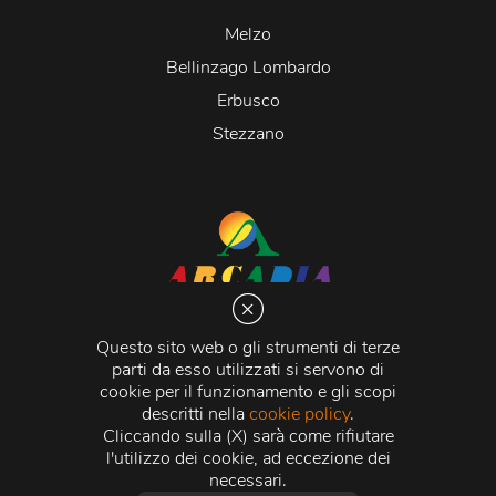
Melzo
Bellinzago Lombardo
Erbusco
Stezzano
Arcadia S.r.l.
Via Martiri della Libertà 20066 Melzo (MI)
Questo sito web o gli strumenti di terze
C.C.I.A.A. - R.E.A di Milano n. 1427910
parti da esso utilizzati si servono di
Registro delle Imprese di Milano n. 338392 -
Codice
cookie per il funzionamento e gli scopi
Fiscale e Partita Iva
11015840157 |
Capitale Sociale
€
descritti nella
cookie policy
.
500.000,00 i.v.
Cliccando sulla (X) sarà come rifiutare
l'utilizzo dei cookie, ad eccezione dei
Credits:
Crea Informatica S.r.l.
2026 © Tutti i diritti
necessari.
riservati.