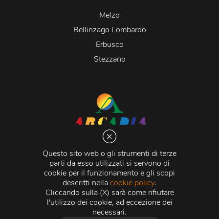
Melzo
Bellinzago Lombardo
Erbusco
Stezzano
Arcadia S.r.l.
Via Martiri della Libertà 20066 Melzo (MI)
Questo sito web o gli strumenti di terze
C.C.I.A.A. - R.E.A di Milano n. 1427910
parti da esso utilizzati si servono di
Registro delle Imprese di Milano n. 338392 -
Codice
cookie per il funzionamento e gli scopi
Fiscale e Partita Iva
11015840157 |
Capitale Sociale
€
descritti nella
cookie policy
.
500.000,00 i.v.
Cliccando sulla (X) sarà come rifiutare
l'utilizzo dei cookie, ad eccezione dei
Credits:
Crea Informatica S.r.l.
2026 © Tutti i diritti
necessari.
riservati.