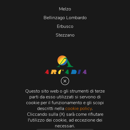
Melzo
Bellinzago Lombardo
Erbusco
Stezzano
Arcadia S.r.l.
Via Martiri della Libertà 20066 Melzo (MI)
Questo sito web o gli strumenti di terze
C.C.I.A.A. - R.E.A di Milano n. 1427910
parti da esso utilizzati si servono di
Registro delle Imprese di Milano n. 338392 -
Codice
cookie per il funzionamento e gli scopi
Fiscale e Partita Iva
11015840157 |
Capitale Sociale
€
descritti nella
cookie policy
.
500.000,00 i.v.
Cliccando sulla (X) sarà come rifiutare
l'utilizzo dei cookie, ad eccezione dei
Credits:
Crea Informatica S.r.l.
2026 © Tutti i diritti
necessari.
riservati.