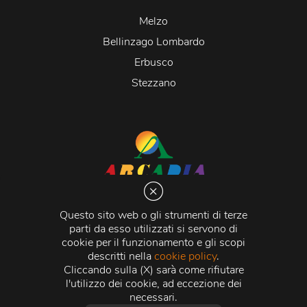
Melzo
Bellinzago Lombardo
Erbusco
Stezzano
Arcadia S.r.l.
Via Martiri della Libertà 20066 Melzo (MI)
Questo sito web o gli strumenti di terze
C.C.I.A.A. - R.E.A di Milano n. 1427910
parti da esso utilizzati si servono di
Registro delle Imprese di Milano n. 338392 -
Codice
cookie per il funzionamento e gli scopi
Fiscale e Partita Iva
11015840157 |
Capitale Sociale
€
descritti nella
cookie policy
.
500.000,00 i.v.
Cliccando sulla (X) sarà come rifiutare
l'utilizzo dei cookie, ad eccezione dei
Credits:
Crea Informatica S.r.l.
2026 © Tutti i diritti
necessari.
riservati.