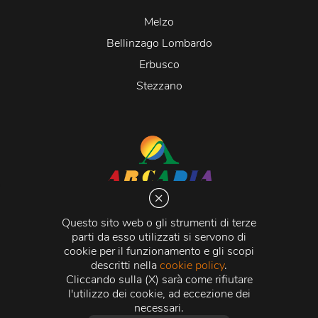
Melzo
Bellinzago Lombardo
Erbusco
Stezzano
Arcadia S.r.l.
Via Martiri della Libertà 20066 Melzo (MI)
Questo sito web o gli strumenti di terze
C.C.I.A.A. - R.E.A di Milano n. 1427910
parti da esso utilizzati si servono di
Registro delle Imprese di Milano n. 338392 -
Codice
cookie per il funzionamento e gli scopi
Fiscale e Partita Iva
11015840157 |
Capitale Sociale
€
descritti nella
cookie policy
.
500.000,00 i.v.
Cliccando sulla (X) sarà come rifiutare
l'utilizzo dei cookie, ad eccezione dei
Credits:
Crea Informatica S.r.l.
2026 © Tutti i diritti
necessari.
riservati.