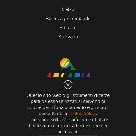
Melzo
Bellinzago Lombardo
Erbusco
Stezzano
Arcadia S.r.l.
Via Martiri della Libertà 20066 Melzo (MI)
Questo sito web o gli strumenti di terze
C.C.I.A.A. - R.E.A di Milano n. 1427910
parti da esso utilizzati si servono di
Registro delle Imprese di Milano n. 338392 -
Codice
cookie per il funzionamento e gli scopi
Fiscale e Partita Iva
11015840157 |
Capitale Sociale
€
descritti nella
cookie policy
.
500.000,00 i.v.
Cliccando sulla (X) sarà come rifiutare
l'utilizzo dei cookie, ad eccezione dei
Credits:
Crea Informatica S.r.l.
2026 © Tutti i diritti
necessari.
riservati.