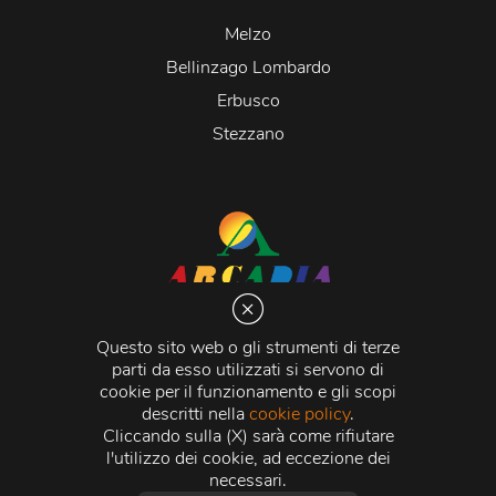
Melzo
Bellinzago Lombardo
Erbusco
Stezzano
Arcadia S.r.l.
Via Martiri della Libertà 20066 Melzo (MI)
Questo sito web o gli strumenti di terze
C.C.I.A.A. - R.E.A di Milano n. 1427910
parti da esso utilizzati si servono di
Registro delle Imprese di Milano n. 338392 -
Codice
cookie per il funzionamento e gli scopi
Fiscale e Partita Iva
11015840157 |
Capitale Sociale
€
descritti nella
cookie policy
.
500.000,00 i.v.
Cliccando sulla (X) sarà come rifiutare
l'utilizzo dei cookie, ad eccezione dei
Credits:
Crea Informatica S.r.l.
2026 © Tutti i diritti
necessari.
riservati.