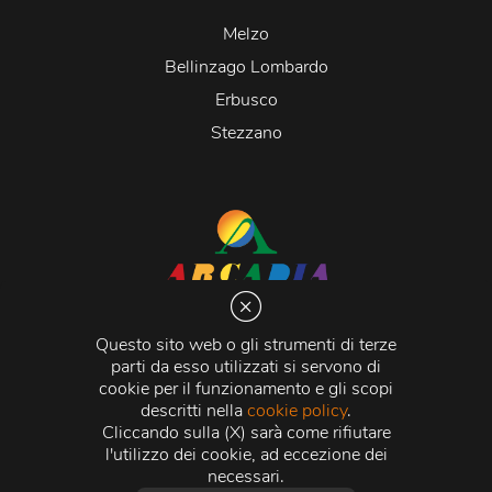
Melzo
Bellinzago Lombardo
Erbusco
Stezzano
Arcadia S.r.l.
Via Martiri della Libertà 20066 Melzo (MI)
Questo sito web o gli strumenti di terze
C.C.I.A.A. - R.E.A di Milano n. 1427910
parti da esso utilizzati si servono di
Registro delle Imprese di Milano n. 338392 -
Codice
cookie per il funzionamento e gli scopi
Fiscale e Partita Iva
11015840157 |
Capitale Sociale
€
descritti nella
cookie policy
.
500.000,00 i.v.
Cliccando sulla (X) sarà come rifiutare
l'utilizzo dei cookie, ad eccezione dei
Credits:
Crea Informatica S.r.l.
2026 © Tutti i diritti
necessari.
riservati.