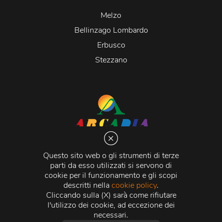
Melzo
Bellinzago Lombardo
Erbusco
Stezzano
Arcadia S.r.l.
Via Martiri della Libertà 20066 Melzo (MI)
Questo sito web o gli strumenti di terze
C.C.I.A.A. - R.E.A di Milano n. 1427910
parti da esso utilizzati si servono di
Registro delle Imprese di Milano n. 338392 -
Codice
cookie per il funzionamento e gli scopi
Fiscale e Partita Iva
11015840157 |
Capitale Sociale
€
descritti nella
cookie policy
.
500.000,00 i.v.
Cliccando sulla (X) sarà come rifiutare
l'utilizzo dei cookie, ad eccezione dei
Credits:
Crea Informatica S.r.l.
2026 © Tutti i diritti
necessari.
riservati.