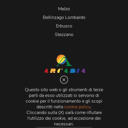
Melzo
Bellinzago Lombardo
Erbusco
Stezzano
Arcadia S.r.l.
Via Martiri della Libertà 20066 Melzo (MI)
Questo sito web o gli strumenti di terze
C.C.I.A.A. - R.E.A di Milano n. 1427910
parti da esso utilizzati si servono di
Registro delle Imprese di Milano n. 338392 -
Codice
cookie per il funzionamento e gli scopi
Fiscale e Partita Iva
11015840157 |
Capitale Sociale
€
descritti nella
cookie policy
.
500.000,00 i.v.
Cliccando sulla (X) sarà come rifiutare
l'utilizzo dei cookie, ad eccezione dei
Credits:
Crea Informatica S.r.l.
2026 © Tutti i diritti
necessari.
riservati.