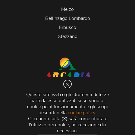
Melzo
Bellinzago Lombardo
Erbusco
Stezzano
Arcadia S.r.l.
Via Martiri della Libertà 20066 Melzo (MI)
Questo sito web o gli strumenti di terze
C.C.I.A.A. - R.E.A di Milano n. 1427910
parti da esso utilizzati si servono di
Registro delle Imprese di Milano n. 338392 -
Codice
cookie per il funzionamento e gli scopi
Fiscale e Partita Iva
11015840157 |
Capitale Sociale
€
descritti nella
cookie policy
.
500.000,00 i.v.
Cliccando sulla (X) sarà come rifiutare
l'utilizzo dei cookie, ad eccezione dei
Credits:
Crea Informatica S.r.l.
2026 © Tutti i diritti
necessari.
riservati.