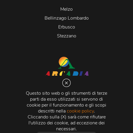
Melzo
Bellinzago Lombardo
Erbusco
Stezzano
Arcadia S.r.l.
Via Martiri della Libertà 20066 Melzo (MI)
Questo sito web o gli strumenti di terze
C.C.I.A.A. - R.E.A di Milano n. 1427910
parti da esso utilizzati si servono di
Registro delle Imprese di Milano n. 338392 -
Codice
cookie per il funzionamento e gli scopi
Fiscale e Partita Iva
11015840157 |
Capitale Sociale
€
descritti nella
cookie policy
.
500.000,00 i.v.
Cliccando sulla (X) sarà come rifiutare
l'utilizzo dei cookie, ad eccezione dei
Credits:
Crea Informatica S.r.l.
2026 © Tutti i diritti
necessari.
riservati.