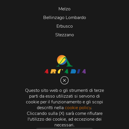
Melzo
Bellinzago Lombardo
Erbusco
Stezzano
Arcadia S.r.l.
Via Martiri della Libertà 20066 Melzo (MI)
Questo sito web o gli strumenti di terze
C.C.I.A.A. - R.E.A di Milano n. 1427910
parti da esso utilizzati si servono di
Registro delle Imprese di Milano n. 338392 -
Codice
cookie per il funzionamento e gli scopi
Fiscale e Partita Iva
11015840157 |
Capitale Sociale
€
descritti nella
cookie policy
.
500.000,00 i.v.
Cliccando sulla (X) sarà come rifiutare
l'utilizzo dei cookie, ad eccezione dei
Credits:
Crea Informatica S.r.l.
2026 © Tutti i diritti
necessari.
riservati.