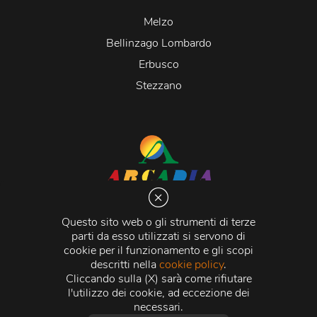
Melzo
Bellinzago Lombardo
Erbusco
Stezzano
Arcadia S.r.l.
Via Martiri della Libertà 20066 Melzo (MI)
Questo sito web o gli strumenti di terze
C.C.I.A.A. - R.E.A di Milano n. 1427910
parti da esso utilizzati si servono di
Registro delle Imprese di Milano n. 338392 -
Codice
cookie per il funzionamento e gli scopi
Fiscale e Partita Iva
11015840157 |
Capitale Sociale
€
descritti nella
cookie policy
.
500.000,00 i.v.
Cliccando sulla (X) sarà come rifiutare
l'utilizzo dei cookie, ad eccezione dei
Credits:
Crea Informatica S.r.l.
2026 © Tutti i diritti
necessari.
riservati.