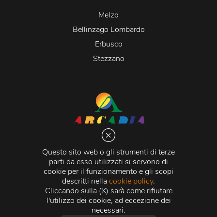
Melzo
Bellinzago Lombardo
Erbusco
Stezzano
Arcadia S.r.l.
Via Martiri della Libertà 20066 Melzo (MI)
Questo sito web o gli strumenti di terze
C.C.I.A.A. - R.E.A di Milano n. 1427910
parti da esso utilizzati si servono di
Registro delle Imprese di Milano n. 338392 -
Codice
cookie per il funzionamento e gli scopi
Fiscale e Partita Iva
11015840157 |
Capitale Sociale
€
descritti nella
cookie policy
.
500.000,00 i.v.
Cliccando sulla (X) sarà come rifiutare
l'utilizzo dei cookie, ad eccezione dei
Credits:
Crea Informatica S.r.l.
2026 © Tutti i diritti
necessari.
riservati.