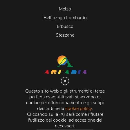
Melzo
Bellinzago Lombardo
Erbusco
Stezzano
Arcadia S.r.l.
Via Martiri della Libertà 20066 Melzo (MI)
Questo sito web o gli strumenti di terze
C.C.I.A.A. - R.E.A di Milano n. 1427910
parti da esso utilizzati si servono di
Registro delle Imprese di Milano n. 338392 -
Codice
cookie per il funzionamento e gli scopi
Fiscale e Partita Iva
11015840157 |
Capitale Sociale
€
descritti nella
cookie policy
.
500.000,00 i.v.
Cliccando sulla (X) sarà come rifiutare
l'utilizzo dei cookie, ad eccezione dei
Credits:
Crea Informatica S.r.l.
2026 © Tutti i diritti
necessari.
riservati.