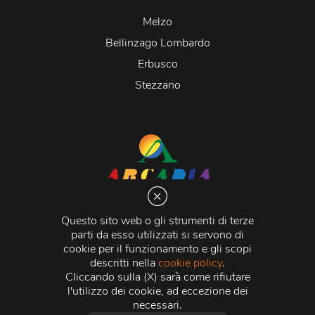
Melzo
Bellinzago Lombardo
Erbusco
Stezzano
Arcadia S.r.l.
Via Martiri della Libertà 20066 Melzo (MI)
Questo sito web o gli strumenti di terze
C.C.I.A.A. - R.E.A di Milano n. 1427910
parti da esso utilizzati si servono di
Registro delle Imprese di Milano n. 338392 -
Codice
cookie per il funzionamento e gli scopi
Fiscale e Partita Iva
11015840157 |
Capitale Sociale
€
descritti nella
cookie policy
.
500.000,00 i.v.
Cliccando sulla (X) sarà come rifiutare
l'utilizzo dei cookie, ad eccezione dei
Credits:
Crea Informatica S.r.l.
2026 © Tutti i diritti
necessari.
riservati.