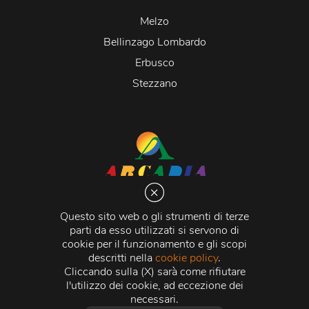
Melzo
Bellinzago Lombardo
Erbusco
Stezzano
Arcadia S.r.l.
Via Martiri della Libertà 20066 Melzo (MI)
Questo sito web o gli strumenti di terze
C.C.I.A.A. - R.E.A di Milano n. 1427910
parti da esso utilizzati si servono di
Registro delle Imprese di Milano n. 338392 -
Codice
cookie per il funzionamento e gli scopi
Fiscale e Partita Iva
11015840157 |
Capitale Sociale
€
descritti nella
cookie policy
.
500.000,00 i.v.
Cliccando sulla (X) sarà come rifiutare
l'utilizzo dei cookie, ad eccezione dei
Credits:
Crea Informatica S.r.l.
2026 © Tutti i diritti
necessari.
riservati.