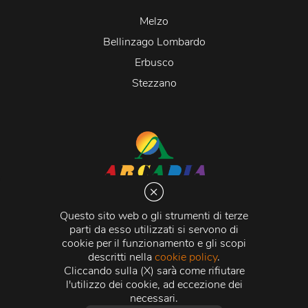
Melzo
Bellinzago Lombardo
Erbusco
Stezzano
Arcadia S.r.l.
Via Martiri della Libertà 20066 Melzo (MI)
Questo sito web o gli strumenti di terze
C.C.I.A.A. - R.E.A di Milano n. 1427910
parti da esso utilizzati si servono di
Registro delle Imprese di Milano n. 338392 -
Codice
cookie per il funzionamento e gli scopi
Fiscale e Partita Iva
11015840157 |
Capitale Sociale
€
descritti nella
cookie policy
.
500.000,00 i.v.
Cliccando sulla (X) sarà come rifiutare
l'utilizzo dei cookie, ad eccezione dei
Credits:
Crea Informatica S.r.l.
2026 © Tutti i diritti
necessari.
riservati.