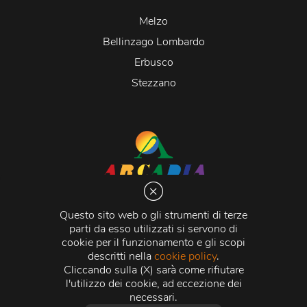
Melzo
Bellinzago Lombardo
Erbusco
Stezzano
Arcadia S.r.l.
Via Martiri della Libertà 20066 Melzo (MI)
Questo sito web o gli strumenti di terze
C.C.I.A.A. - R.E.A di Milano n. 1427910
parti da esso utilizzati si servono di
Registro delle Imprese di Milano n. 338392 -
Codice
cookie per il funzionamento e gli scopi
Fiscale e Partita Iva
11015840157 |
Capitale Sociale
€
descritti nella
cookie policy
.
500.000,00 i.v.
Cliccando sulla (X) sarà come rifiutare
l'utilizzo dei cookie, ad eccezione dei
Credits:
Crea Informatica S.r.l.
2026 © Tutti i diritti
necessari.
riservati.