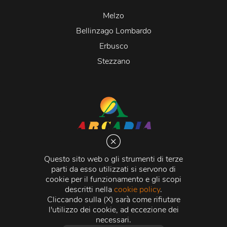
Melzo
Bellinzago Lombardo
Erbusco
Stezzano
Arcadia S.r.l.
Via Martiri della Libertà 20066 Melzo (MI)
Questo sito web o gli strumenti di terze
C.C.I.A.A. - R.E.A di Milano n. 1427910
parti da esso utilizzati si servono di
Registro delle Imprese di Milano n. 338392 -
Codice
cookie per il funzionamento e gli scopi
Fiscale e Partita Iva
11015840157 |
Capitale Sociale
€
descritti nella
cookie policy
.
500.000,00 i.v.
Cliccando sulla (X) sarà come rifiutare
l'utilizzo dei cookie, ad eccezione dei
Credits:
Crea Informatica S.r.l.
2026 © Tutti i diritti
necessari.
riservati.