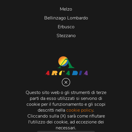
Melzo
Bellinzago Lombardo
Erbusco
Stezzano
Arcadia S.r.l.
Via Martiri della Libertà 20066 Melzo (MI)
Questo sito web o gli strumenti di terze
C.C.I.A.A. - R.E.A di Milano n. 1427910
parti da esso utilizzati si servono di
Registro delle Imprese di Milano n. 338392 -
Codice
cookie per il funzionamento e gli scopi
Fiscale e Partita Iva
11015840157 |
Capitale Sociale
€
descritti nella
cookie policy
.
500.000,00 i.v.
Cliccando sulla (X) sarà come rifiutare
l'utilizzo dei cookie, ad eccezione dei
Credits:
Crea Informatica S.r.l.
2026 © Tutti i diritti
necessari.
riservati.