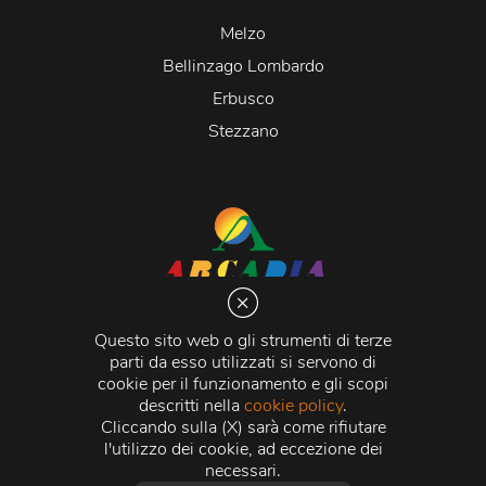
Melzo
Bellinzago Lombardo
Erbusco
Stezzano
Arcadia S.r.l.
Via Martiri della Libertà 20066 Melzo (MI)
Questo sito web o gli strumenti di terze
C.C.I.A.A. - R.E.A di Milano n. 1427910
parti da esso utilizzati si servono di
Registro delle Imprese di Milano n. 338392 -
Codice
cookie per il funzionamento e gli scopi
Fiscale e Partita Iva
11015840157 |
Capitale Sociale
€
descritti nella
cookie policy
.
500.000,00 i.v.
Cliccando sulla (X) sarà come rifiutare
l'utilizzo dei cookie, ad eccezione dei
Credits:
Crea Informatica S.r.l.
2026 © Tutti i diritti
necessari.
riservati.