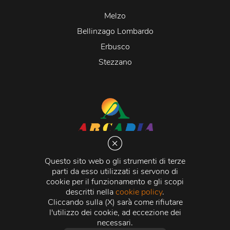
Melzo
Bellinzago Lombardo
Erbusco
Stezzano
Arcadia S.r.l.
Via Martiri della Libertà 20066 Melzo (MI)
Questo sito web o gli strumenti di terze
C.C.I.A.A. - R.E.A di Milano n. 1427910
parti da esso utilizzati si servono di
Registro delle Imprese di Milano n. 338392 -
Codice
cookie per il funzionamento e gli scopi
Fiscale e Partita Iva
11015840157 |
Capitale Sociale
€
descritti nella
cookie policy
.
500.000,00 i.v.
Cliccando sulla (X) sarà come rifiutare
l'utilizzo dei cookie, ad eccezione dei
Credits:
Crea Informatica S.r.l.
2026 © Tutti i diritti
necessari.
riservati.