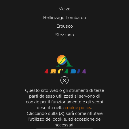
Melzo
Bellinzago Lombardo
Erbusco
Stezzano
Arcadia S.r.l.
Via Martiri della Libertà 20066 Melzo (MI)
Questo sito web o gli strumenti di terze
C.C.I.A.A. - R.E.A di Milano n. 1427910
parti da esso utilizzati si servono di
Registro delle Imprese di Milano n. 338392 -
Codice
cookie per il funzionamento e gli scopi
Fiscale e Partita Iva
11015840157 |
Capitale Sociale
€
descritti nella
cookie policy
.
500.000,00 i.v.
Cliccando sulla (X) sarà come rifiutare
l'utilizzo dei cookie, ad eccezione dei
Credits:
Crea Informatica S.r.l.
2026 © Tutti i diritti
necessari.
riservati.