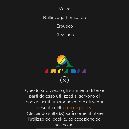
Melzo
Bellinzago Lombardo
Erbusco
Stezzano
Arcadia S.r.l.
Via Martiri della Libertà 20066 Melzo (MI)
Questo sito web o gli strumenti di terze
C.C.I.A.A. - R.E.A di Milano n. 1427910
parti da esso utilizzati si servono di
Registro delle Imprese di Milano n. 338392 -
Codice
cookie per il funzionamento e gli scopi
Fiscale e Partita Iva
11015840157 |
Capitale Sociale
€
descritti nella
cookie policy
.
500.000,00 i.v.
Cliccando sulla (X) sarà come rifiutare
l'utilizzo dei cookie, ad eccezione dei
Credits:
Crea Informatica S.r.l.
2026 © Tutti i diritti
necessari.
riservati.