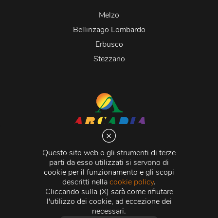
Melzo
Bellinzago Lombardo
Erbusco
Stezzano
Arcadia S.r.l.
Via Martiri della Libertà 20066 Melzo (MI)
Questo sito web o gli strumenti di terze
C.C.I.A.A. - R.E.A di Milano n. 1427910
parti da esso utilizzati si servono di
Registro delle Imprese di Milano n. 338392 -
Codice
cookie per il funzionamento e gli scopi
Fiscale e Partita Iva
11015840157 |
Capitale Sociale
€
descritti nella
cookie policy
.
500.000,00 i.v.
Cliccando sulla (X) sarà come rifiutare
l'utilizzo dei cookie, ad eccezione dei
Credits:
Crea Informatica S.r.l.
2026 © Tutti i diritti
necessari.
riservati.