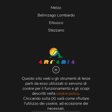
Melzo
Bellinzago Lombardo
Erbusco
Stezzano
Arcadia S.r.l.
Via Martiri della Libertà 20066 Melzo (MI)
Questo sito web o gli strumenti di terze
C.C.I.A.A. - R.E.A di Milano n. 1427910
parti da esso utilizzati si servono di
Registro delle Imprese di Milano n. 338392 -
Codice
cookie per il funzionamento e gli scopi
Fiscale e Partita Iva
11015840157 |
Capitale Sociale
€
descritti nella
cookie policy
.
500.000,00 i.v.
Cliccando sulla (X) sarà come rifiutare
l'utilizzo dei cookie, ad eccezione dei
Credits:
Crea Informatica S.r.l.
2026 © Tutti i diritti
necessari.
riservati.