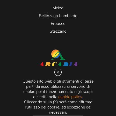
Melzo
Bellinzago Lombardo
Erbusco
Stezzano
Arcadia S.r.l.
Via Martiri della Libertà 20066 Melzo (MI)
Questo sito web o gli strumenti di terze
C.C.I.A.A. - R.E.A di Milano n. 1427910
parti da esso utilizzati si servono di
Registro delle Imprese di Milano n. 338392 -
Codice
cookie per il funzionamento e gli scopi
Fiscale e Partita Iva
11015840157 |
Capitale Sociale
€
descritti nella
cookie policy
.
500.000,00 i.v.
Cliccando sulla (X) sarà come rifiutare
l'utilizzo dei cookie, ad eccezione dei
Credits:
Crea Informatica S.r.l.
2026 © Tutti i diritti
necessari.
riservati.