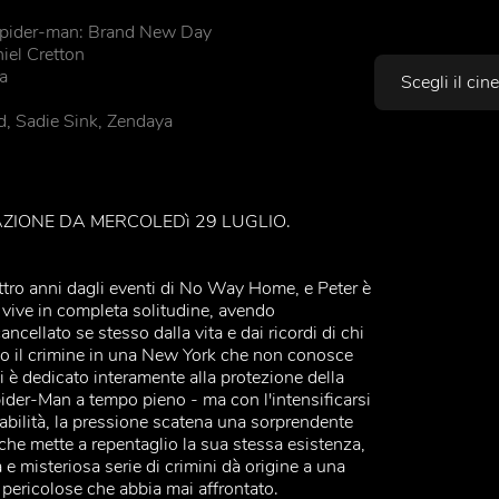
pider-man: Brand New Day
Scegli il cinema
iel Cretton
a
, Sadie Sink, Zendaya
IONE DA MERCOLEDì 29 LUGLIO.
tro anni dagli eventi di No Way Home, e Peter è
 vive in completa solitudine, avendo
ncellato se stesso dalla vita e dai ricordi di chi
 il crimine in una New York che non conosce
i è dedicato interamente alla protezione della
pider-Man a tempo pieno - ma con l'intensificarsi
abilità, la pressione scatena una sorprendente
che mette a repentaglio la sua stessa esistenza,
e misteriosa serie di crimini dà origine a una
 pericolose che abbia mai affrontato.