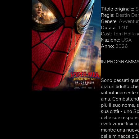
Titolo originale:
S
Regia:
Destin Dan
Genere:
Avventur
Durata:
140'
Cast:
Tom Holland
Nazione:
USA
Anno:
2026
IN PROGRAMMAZ
Sono passati quat
ora un adulto che
volontariamente ca
ama. Combattendo
più il suo nome, s
sua città - uno S
delle sue respons
evoluzione fisica 
mentre una nuova 
delle minacce più