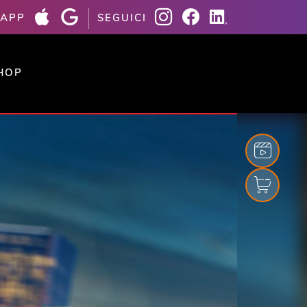
 APP
SEGUICI
HOP