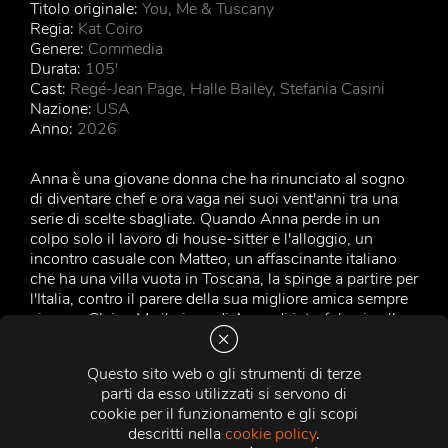
Titolo originale:
You, Me & Tuscany
Regia:
Kat Coiro
Genere:
Commedia
Durata:
105'
Cast:
Regé-Jean Page, Halle Bailey, Stefania Casini
Nazione:
USA
Anno:
2026
Anna è una giovane donna che ha rinunciato al sogno
di diventare chef e ora vaga nei suoi vent'anni tra una
serie di scelte sbagliate. Quando Anna perde in un
colpo solo il lavoro di house-sitter e l'alloggio, un
incontro casuale con Matteo, un affascinante italiano
che ha una villa vuota in Toscana, la spinge a partire per
l'Italia, contro il parere della sua migliore amica sempre
sincera, Claire. Ma il piano di Anna di intrufolarsi nella
villa di Matteo, senza permesso e solo per una notte, va
in pezzi quando la madre di Matteo, Gabriella, si
Questo sito web o gli strumenti di terze
presenta inaspettatamente. Presa dal panico, Anna
parti da esso utilizzati si servono di
lascia che Gabriella creda che lei sia la fidanzata di
cookie per il funzionamento e gli scopi
Matteo. Quella piccola bugia diventa però un grande
descritti nella
cookie policy
.
problema quando arriva Michael, il cugino di Matteo, e