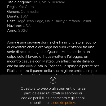
Titolo originale:
You, Me & Tuscany
Regia:
Kat Coiro
Genere:
Commedia
Durata:
105'
Cast:
Regé-Jean Page, Halle Bailey, Stefania Casini
Nazione:
USA
Anno:
2026
Anna è una giovane donna che ha rinunciato al sogno
di diventare chef e ora vaga nei suoi vent'anni tra una
serie di scelte sbagliate. Quando Anna perde in un
colpo solo il lavoro di house-sitter e l'alloggio, un
incontro casuale con Matteo, un affascinante italiano
che ha una villa vuota in Toscana, la spinge a partire per
l'Italia, contro il parere della sua migliore amica sempre
sincera, Claire. Ma il piano di Anna di intrufolarsi nella
villa di Matteo, senza permesso e solo per una notte, va
in pezzi quando la madre di Matteo, Gabriella, si
Questo sito web o gli strumenti di terze
presenta inaspettatamente. Presa dal panico, Anna
parti da esso utilizzati si servono di
lascia che Gabriella creda che lei sia la fidanzata di
cookie per il funzionamento e gli scopi
Matteo. Quella piccola bugia diventa però un grande
descritti nella
cookie policy
.
problema quando arriva Michael, il cugino di Matteo, e