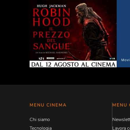
MENU CINEMA
MENU 
Chi siamo
Newslett
Tecnologia
Lavora c