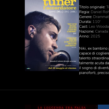
Titolo originale:
T
Regia:
Daniel Ro
Genere:
Drammat
Durata:
110'
Cast:
Leo Woodall
Nazione:
Canada
Anno:
2025
Niki, ex bambino 
capace di coglie
talento straordin
talmente acuta da
il sogno di divent
pianoforti, preciso