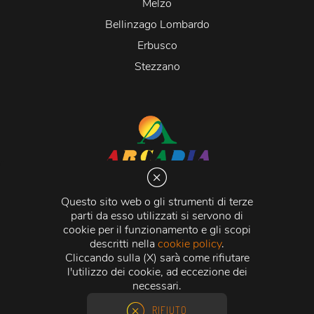
Melzo
Bellinzago Lombardo
Erbusco
Stezzano
Arcadia S.r.l.
Via Martiri della Libertà 20066 Melzo (MI)
Questo sito web o gli strumenti di terze
C.C.I.A.A. - R.E.A di Milano n. 1427910
parti da esso utilizzati si servono di
Registro delle Imprese di Milano n. 338392 -
Codice
cookie per il funzionamento e gli scopi
Fiscale e Partita Iva
11015840157 |
Capitale Sociale
€
descritti nella
cookie policy
.
500.000,00 i.v.
Cliccando sulla (X) sarà come rifiutare
l'utilizzo dei cookie, ad eccezione dei
Credits:
Crea Informatica S.r.l.
2026 © Tutti i diritti
necessari.
riservati.
RIFIUTO