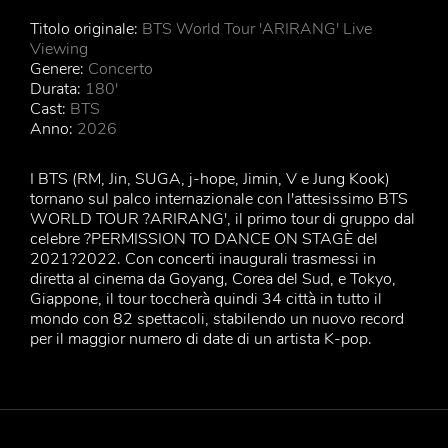
Titolo originale:
BTS World Tour 'ARIRANG' Live
Viewing
Genere:
Concerto
Durata:
180'
Cast:
BTS
Anno:
2026
I BTS (RM, Jin, SUGA, j-hope, Jimin, V e Jung Kook)
tornano sul palco internazionale con l'attesissimo BTS
WORLD TOUR ?ARIRANG', il primo tour di gruppo dal
celebre ?PERMISSION TO DANCE ON STAGÈ del
2021?2022. Con concerti inaugurali trasmessi in
diretta al cinema da Goyang, Corea del Sud, e Tokyo,
Giappone, il tour toccherà quindi 34 città in tutto il
mondo con 82 spettacoli, stabilendo un nuovo record
per il maggior numero di date di un artista K-pop.