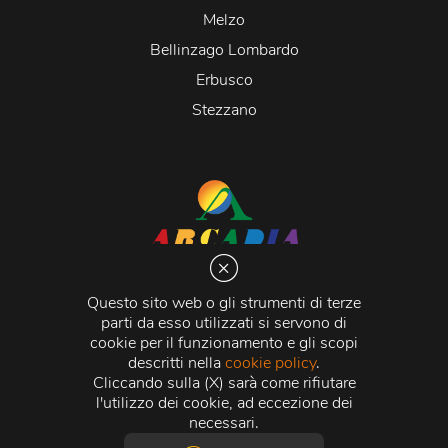
Melzo
Bellinzago Lombardo
Erbusco
Stezzano
Arcadia S.r.l.
Via Martiri della Libertà 20066 Melzo (MI)
Questo sito web o gli strumenti di terze
C.C.I.A.A. - R.E.A di Milano n. 1427910
parti da esso utilizzati si servono di
Registro delle Imprese di Milano n. 338392 -
Codice
cookie per il funzionamento e gli scopi
Fiscale e Partita Iva
11015840157 |
Capitale Sociale
€
descritti nella
cookie policy
.
500.000,00 i.v.
Cliccando sulla (X) sarà come rifiutare
l'utilizzo dei cookie, ad eccezione dei
Credits:
Crea Informatica S.r.l.
2026 © Tutti i diritti
necessari.
riservati.