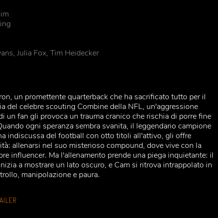
im
ping
ns, Julia Fox, Tim Heidecker
on, un promettente quarterback che ha sacrificato tutto per il
gilia del celebre scouting Combine della NFL, un'aggressione
di un fan gli provoca un trauma cranico che rischia di porre fine
. Quando ogni speranza sembra svanita, il leggendario campione
 indiscussa del football con otto titoli all'attivo, gli offre
lità: allenarsi nel suo misterioso compound, dove vive con la
bre influencer. Ma l'allenamento prende una piega inquietante: il
inizia a mostrare un lato oscuro, e Cam si ritrova intrappolato in
trollo, manipolazione e paura.
AILER