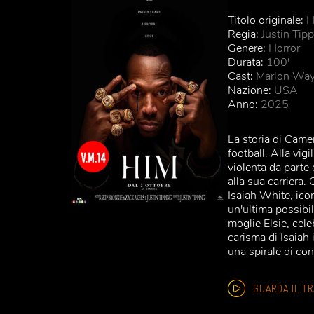
Titolo originale:
H
Regia:
Justin Tip
Genere:
Horror
Durata:
100'
Cast:
Marlon Waya
Nazione:
USA
Anno:
2025
La storia di Camer
football. Alla vi
violenta da parte 
alla sua carriera
Isaiah White, icona
un'ultima possibi
moglie Elsie, cele
carisma di Isaiah 
una spirale di con
GUARDA IL TR