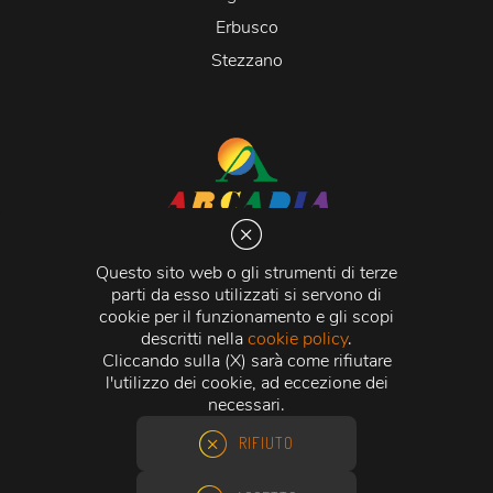
Erbusco
Stezzano
Arcadia S.r.l.
Via Martiri della Libertà 20066 Melzo (MI)
Questo sito web o gli strumenti di terze
C.C.I.A.A. - R.E.A di Milano n. 1427910
parti da esso utilizzati si servono di
Registro delle Imprese di Milano n. 338392 -
Codice
cookie per il funzionamento e gli scopi
Fiscale e Partita Iva
11015840157 |
Capitale Sociale
€
descritti nella
cookie policy
.
500.000,00 i.v.
Cliccando sulla (X) sarà come rifiutare
l'utilizzo dei cookie, ad eccezione dei
Credits:
Crea Informatica S.r.l.
2026 © Tutti i diritti
necessari.
riservati.
RIFIUTO