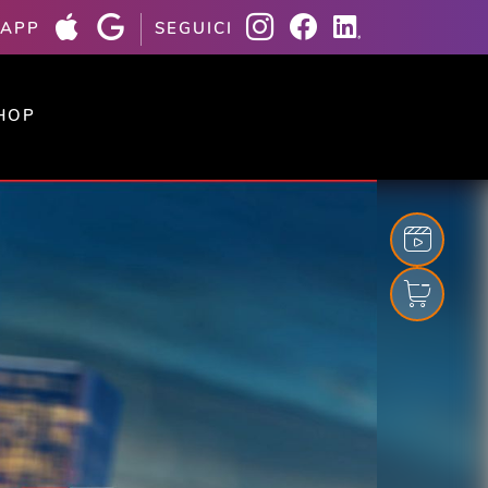
 APP
SEGUICI
HOP