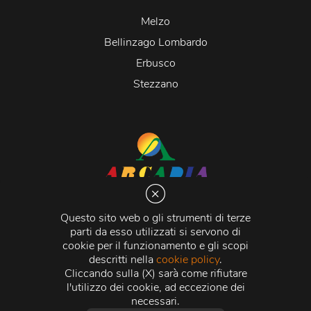
Melzo
Bellinzago Lombardo
Erbusco
Stezzano
Arcadia S.r.l.
Via Martiri della Libertà 20066 Melzo (MI)
Questo sito web o gli strumenti di terze
C.C.I.A.A. - R.E.A di Milano n. 1427910
parti da esso utilizzati si servono di
Registro delle Imprese di Milano n. 338392 -
Codice
cookie per il funzionamento e gli scopi
Fiscale e Partita Iva
11015840157 |
Capitale Sociale
€
descritti nella
cookie policy
.
500.000,00 i.v.
Cliccando sulla (X) sarà come rifiutare
l'utilizzo dei cookie, ad eccezione dei
Credits:
Crea Informatica S.r.l.
2026 © Tutti i diritti
necessari.
riservati.