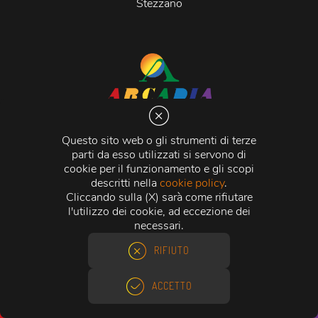
Stezzano
Arcadia S.r.l.
Via Martiri della Libertà 20066 Melzo (MI)
Questo sito web o gli strumenti di terze
C.C.I.A.A. - R.E.A di Milano n. 1427910
parti da esso utilizzati si servono di
Registro delle Imprese di Milano n. 338392 -
Codice
cookie per il funzionamento e gli scopi
Fiscale e Partita Iva
11015840157 |
Capitale Sociale
€
descritti nella
cookie policy
.
500.000,00 i.v.
Cliccando sulla (X) sarà come rifiutare
l'utilizzo dei cookie, ad eccezione dei
Credits:
Crea Informatica S.r.l.
2026 © Tutti i diritti
necessari.
riservati.
RIFIUTO
ACCETTO
ACQUISTO RAPIDO