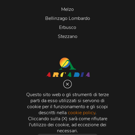
Melzo
Bellinzago Lombardo
Erbusco
Stezzano
Arcadia S.r.l.
Via Martiri della Libertà 20066 Melzo (MI)
Questo sito web o gli strumenti di terze
C.C.I.A.A. - R.E.A di Milano n. 1427910
parti da esso utilizzati si servono di
Registro delle Imprese di Milano n. 338392 -
Codice
cookie per il funzionamento e gli scopi
Fiscale e Partita Iva
11015840157 |
Capitale Sociale
€
descritti nella
cookie policy
.
500.000,00 i.v.
Cliccando sulla (X) sarà come rifiutare
l'utilizzo dei cookie, ad eccezione dei
Credits:
Crea Informatica S.r.l.
2026 © Tutti i diritti
necessari.
riservati.