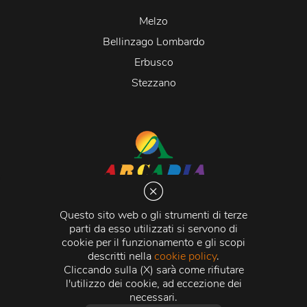
Melzo
Bellinzago Lombardo
Erbusco
Stezzano
Arcadia S.r.l.
Via Martiri della Libertà 20066 Melzo (MI)
Questo sito web o gli strumenti di terze
C.C.I.A.A. - R.E.A di Milano n. 1427910
parti da esso utilizzati si servono di
Registro delle Imprese di Milano n. 338392 -
Codice
cookie per il funzionamento e gli scopi
Fiscale e Partita Iva
11015840157 |
Capitale Sociale
€
descritti nella
cookie policy
.
500.000,00 i.v.
Cliccando sulla (X) sarà come rifiutare
l'utilizzo dei cookie, ad eccezione dei
Credits:
Crea Informatica S.r.l.
2026 © Tutti i diritti
necessari.
riservati.