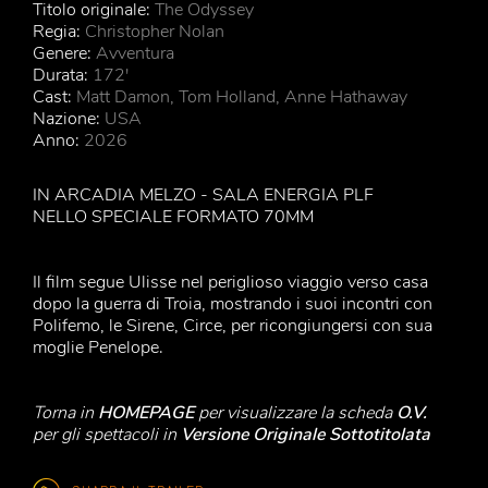
Titolo originale:
The Odyssey
Regia:
Christopher Nolan
Genere:
Avventura
Durata:
172'
Cast:
Matt Damon, Tom Holland, Anne Hathaway
Nazione:
USA
Anno:
2026
IN ARCADIA MELZO - SALA ENERGIA PLF
NELLO SPECIALE FORMATO 70MM
Il film segue Ulisse nel periglioso viaggio verso casa
dopo la guerra di Troia, mostrando i suoi incontri con
Polifemo, le Sirene, Circe, per ricongiungersi con sua
moglie Penelope.
Torna in
HOMEPAGE
per visualizzare la scheda
O.V.
per gli spettacoli in
Versione Originale Sottotitolata