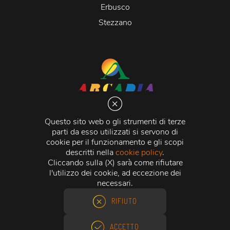
Erbusco
Stezzano
Arcadia S.r.l.
Via Martiri della Libertà 20066 Melzo (MI)
Questo sito web o gli strumenti di terze
C.C.I.A.A. - R.E.A di Milano n. 1427910
parti da esso utilizzati si servono di
Registro delle Imprese di Milano n. 338392 -
Codice
cookie per il funzionamento e gli scopi
Fiscale e Partita Iva
11015840157 |
Capitale Sociale
€
descritti nella
cookie policy
.
500.000,00 i.v.
Cliccando sulla (X) sarà come rifiutare
l'utilizzo dei cookie, ad eccezione dei
Credits:
Crea Informatica S.r.l.
2026 © Tutti i diritti
necessari.
riservati.
RIFIUTO
ACCETTO