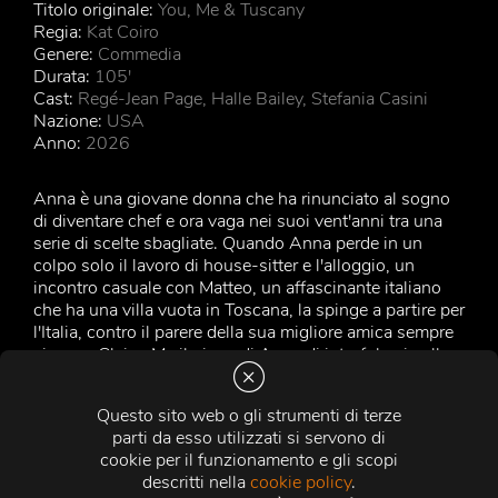
Titolo originale:
You, Me & Tuscany
Regia:
Kat Coiro
Genere:
Commedia
Durata:
105'
Cast:
Regé-Jean Page, Halle Bailey, Stefania Casini
Nazione:
USA
Anno:
2026
Anna è una giovane donna che ha rinunciato al sogno
di diventare chef e ora vaga nei suoi vent'anni tra una
serie di scelte sbagliate. Quando Anna perde in un
colpo solo il lavoro di house-sitter e l'alloggio, un
incontro casuale con Matteo, un affascinante italiano
che ha una villa vuota in Toscana, la spinge a partire per
l'Italia, contro il parere della sua migliore amica sempre
sincera, Claire. Ma il piano di Anna di intrufolarsi nella
villa di Matteo, senza permesso e solo per una notte, va
in pezzi quando la madre di Matteo, Gabriella, si
Questo sito web o gli strumenti di terze
presenta inaspettatamente. Presa dal panico, Anna
parti da esso utilizzati si servono di
lascia che Gabriella creda che lei sia la fidanzata di
cookie per il funzionamento e gli scopi
Matteo. Quella piccola bugia diventa però un grande
descritti nella
cookie policy
.
problema quando arriva Michael, il cugino di Matteo, e